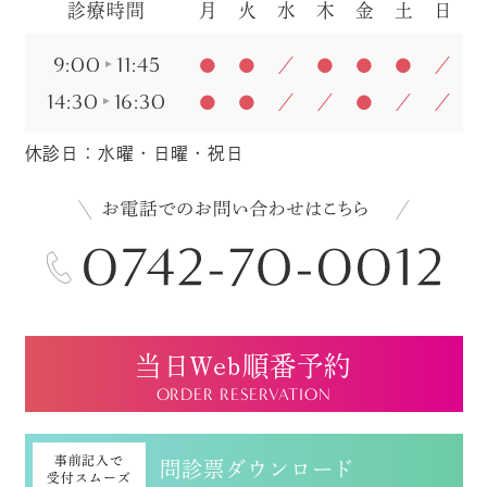
診療時間
月
火
水
木
金
土
日
9:00
11:45
●
●
／
●
●
●
／
14:30
16:30
●
●
／
／
●
／
／
休診日：水曜・日曜・祝日
当日Web順番予約
ORDER RESERVATION
事前記入で
問診票ダウンロード
受付スムーズ