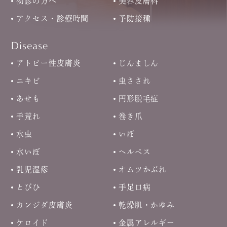
初診の方へ
美容皮膚科
アクセス・診療時間
予防接種
Disease
アトピー性皮膚炎
じんましん
ニキビ
虫さされ
あせも
円形脱毛症
手荒れ
巻き爪
水虫
いぼ
水いぼ
ヘルペス
乳児湿疹
オムツかぶれ
とびひ
手足口病
カンジダ皮膚炎
乾燥肌・かゆみ
ケロイド
金属アレルギー