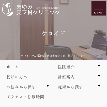
ケロイド
ケロイドのご相談なら奈良市あゆみ皮フ科クリニックへ
ホーム
医院紹介
初診の方へ
診療案内
お悩みから探す
施術から探す
アクセス・診療時間