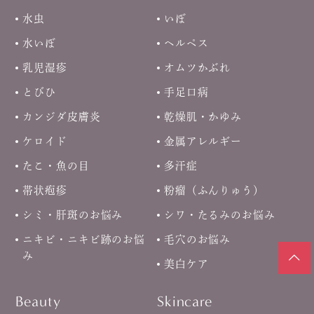
水虫
いぼ
水いぼ
ヘルペス
乳児湿疹
オムツかぶれ
とびひ
手足口病
カンジダ皮膚炎
乾燥肌・かゆみ
ケロイド
金属アレルギー
たこ・魚の目
多汗症
帯状疱疹
粉瘤（ふんりゅう）
シミ・肝斑のお悩み
シワ・たるみのお悩み
ニキビ・ニキビ跡のお悩
毛穴のお悩み
み
美白ケア
Beauty
Skincare