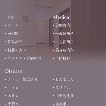
Info
Medical
ホーム
診療案内
医院紹介
一般皮膚科
院長紹介
小児皮膚科
初診の方へ
美容皮膚科
アクセス・診療時間
予防接種
Disease
アトピー性皮膚炎
じんましん
ニキビ
虫さされ
あせも
円形脱毛症
手荒れ
巻き爪