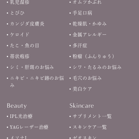
乳児湿疹
オムツかぶれ
とびひ
手足口病
カンジダ皮膚炎
乾燥肌・かゆみ
ケロイド
金属アレルギー
たこ・魚の目
多汗症
帯状疱疹
粉瘤（ふんりゅう）
シミ・肝斑のお悩み
シワ・たるみのお悩み
ニキビ・ニキビ跡のお悩
毛穴のお悩み
み
美白ケア
Beauty
Skincare
IPL光治療
サプリメント一覧
YAGレーザー治療
スキンケア一覧
メソナJ
ゼオスキン