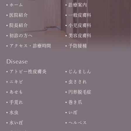
ホーム
診療案内
医院紹介
一般皮膚科
院長紹介
小児皮膚科
初診の方へ
美容皮膚科
アクセス・診療時間
予防接種
Disease
アトピー性皮膚炎
じんましん
ニキビ
虫さされ
あせも
円形脱毛症
手荒れ
巻き爪
水虫
いぼ
水いぼ
ヘルペス