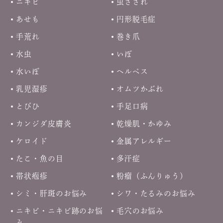
ニキビ
虫さされ
あせも
円形脱毛症
手荒れ
巻き爪
水虫
いぼ
水いぼ
ヘルペス
乳児湿疹
オムツかぶれ
とびひ
手足口病
カンジダ皮膚炎
乾燥肌・かゆみ
ケロイド
金属アレルギー
たこ・魚の目
多汗症
帯状疱疹
粉瘤（ふんりゅう）
シミ・肝斑のお悩み
シワ・たるみのお悩み
ニキビ・ニキビ跡のお悩
毛穴のお悩み
み