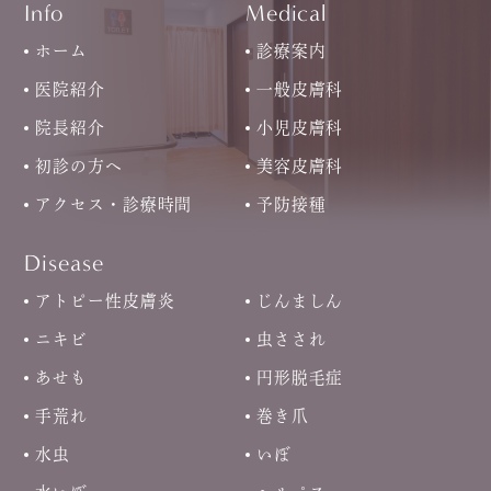
Info
Medical
ホーム
診療案内
医院紹介
一般皮膚科
院長紹介
小児皮膚科
初診の方へ
美容皮膚科
アクセス・診療時間
予防接種
Disease
アトピー性皮膚炎
じんましん
ニキビ
虫さされ
あせも
円形脱毛症
手荒れ
巻き爪
水虫
いぼ