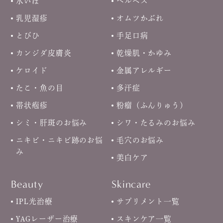
水いぼ
ヘルペス
乳児湿疹
オムツかぶれ
とびひ
手足口病
カンジダ皮膚炎
乾燥肌・かゆみ
ケロイド
金属アレルギー
たこ・魚の目
多汗症
帯状疱疹
粉瘤（ふんりゅう）
シミ・肝斑のお悩み
シワ・たるみのお悩み
ニキビ・ニキビ跡のお悩
毛穴のお悩み
み
美白ケア
Beauty
Skincare
IPL光治療
サプリメント一覧
YAGレーザー治療
スキンケア一覧