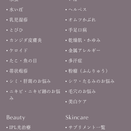
水いぼ
ヘルペス
乳児湿疹
オムツかぶれ
とびひ
手足口病
カンジダ皮膚炎
乾燥肌・かゆみ
ケロイド
金属アレルギー
たこ・魚の目
多汗症
帯状疱疹
粉瘤（ふんりゅう）
シミ・肝斑のお悩み
シワ・たるみのお悩み
ニキビ・ニキビ跡のお悩
毛穴のお悩み
み
美白ケア
Beauty
Skincare
IPL光治療
サプリメント一覧