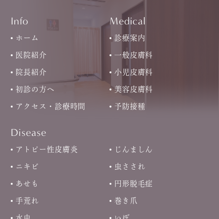
Info
Medical
ホーム
診療案内
医院紹介
一般皮膚科
院長紹介
小児皮膚科
初診の方へ
美容皮膚科
アクセス・診療時間
予防接種
Disease
アトピー性皮膚炎
じんましん
ニキビ
虫さされ
あせも
円形脱毛症
手荒れ
巻き爪
水虫
いぼ